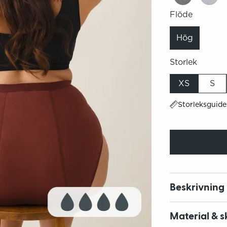
Flöde
Hög
Storlek
XS
S
Storleksguide
Beskrivning
Material & s