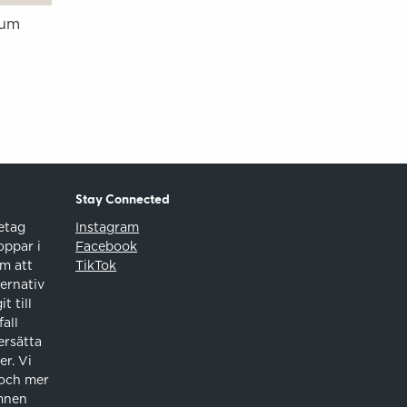
ium
Stay Connected
etag
Instagram
oppar i
Facebook
m att
TikTok
ernativ
t till
all
ersätta
r. Vi
 och mer
ämnen