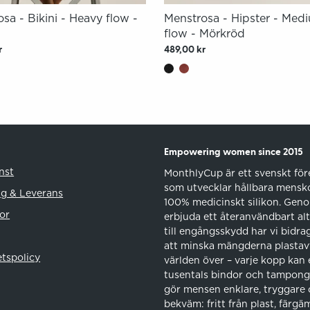
sa - Bikini - Heavy flow -
Menstrosa - Hipster - Med
flow - Mörkröd
r
489,00 kr
Empowering women since 2015
nst
MonthlyCup är ett svenskt för
som utvecklar hållbara mensk
ng & Leverans
100% medicinskt silikon. Geno
or
erbjuda ett återanvändbart alt
till engångsskydd har vi bidragi
att minska mängderna plastavf
etspolicy
världen över – varje kopp kan 
tusentals bindor och tamponge
gör mensen enklare, tryggare
bekväm: fritt från plast, färg