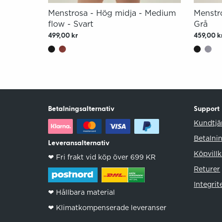
Menstrosa - Hög midja - Medium
Menstro
flow - Svart
Grå
499,00 kr
459,00 k
Betalningsalternativ
Support
Kundtjä
Betalni
Leveransalternativ
Köpvillk
❤︎ Fri frakt vid köp över 699 KR
Returer
Integrit
❤︎ Hållbara material
❤︎ Klimatkompenserade leveranser