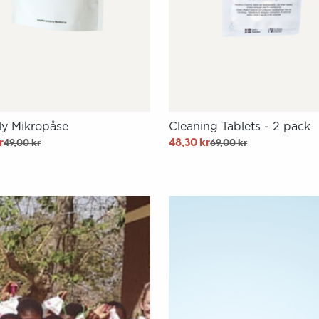
ly Mikropåse
Cleaning Tablets - 2 pack
r
48,30 kr
49,00 kr
69,00 kr