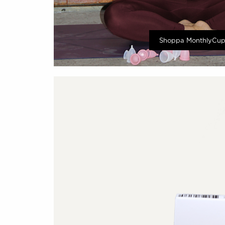
Shoppa MonthlyCu