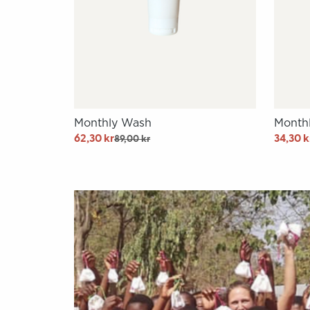
Monthly Wash
Month
62,30 kr
34,30 k
89,00 kr