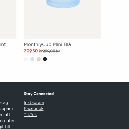
ent
MonthlyCup Mini Blå
209,30 kr
299,00 kr
Stay Connected
etag
Instagram
oppar i
Facebook
m att
TikTok
ernativ
t till