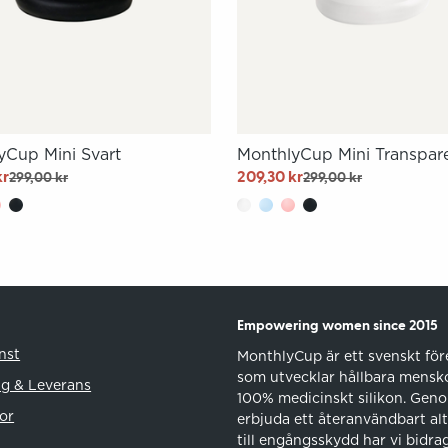
yCup Mini Svart
MonthlyCup Mini Transpar
kr
209,30 kr
299,00 kr
299,00 kr
Empowering women since 2015
nst
MonthlyCup är ett svenskt för
som utvecklar hållbara mensk
ng & Leverans
100% medicinskt silikon. Geno
or
erbjuda ett återanvändbart alt
till engångsskydd har vi bidragi