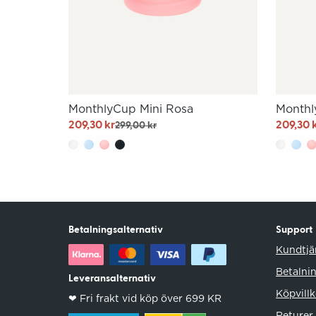
MonthlyCup Mini Rosa
Monthl
209,30 kr
209,30 
299,00 kr
Betalningsalternativ
Support
Kundtjä
Betalni
Leveransalternativ
Köpvillk
❤︎ Fri frakt vid köp över 699 KR
Returer