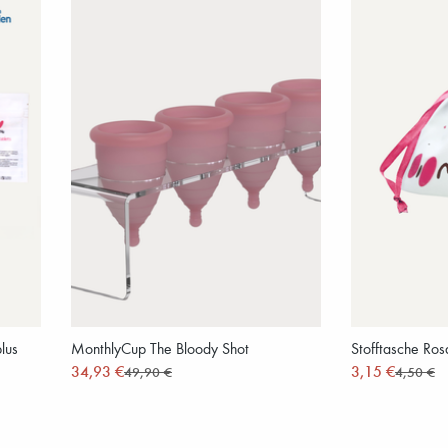
lus
MonthlyCup The Bloody Shot
Stofftasche Ros
34,93 €
3,15 €
49,90 €
4,50 €