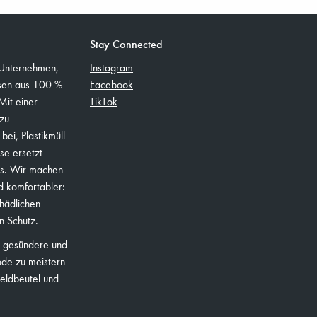
Stay Connected
 Unternehmen,
Instagram
ssen aus 100 %
Facebook
Mit einer
TikTok
zu
ei, Plastikmüll
se ersetzt
s. Wir machen
d komfortabler:
chädlichen
n Schutz.
, gesündere und
ode zu meistern
Geldbeutel und